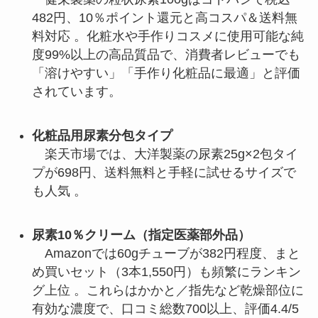
482円、10％ポイント還元と高コスパ＆送料無
料対応 。化粧水や手作りコスメに使用可能な純
度99%以上の高品質品で、消費者レビューでも
「溶けやすい」「手作り化粧品に最適」と評価
されています。
化粧品用尿素分包タイプ
楽天市場では、大洋製薬の尿素25g×2包タイ
プが698円、送料無料と手軽に試せるサイズで
も人気 。
尿素10％クリーム（指定医薬部外品）
Amazonでは60gチューブが382円程度、まと
め買いセット（3本1,550円）も頻繁にランキン
グ上位 。これらはかかと／指先など乾燥部位に
有効な濃度で、口コミ総数700以上、評価4.4/5