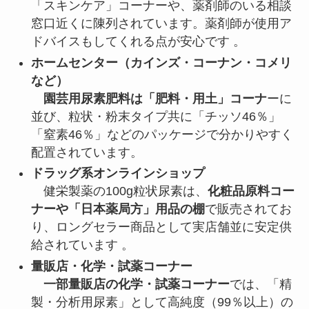
「スキンケア」コーナーや、薬剤師のいる相談
窓口近くに陳列されています。薬剤師が使用ア
ドバイスもしてくれる点が安心です 。
ホームセンター（カインズ・コーナン・コメリ
など）
園芸用尿素肥料は「肥料・用土」コーナ
ーに
並び、粒状・粉末タイプ共に「チッソ46％」
「窒素46％」などのパッケージで分かりやすく
配置されています。
ドラッグ系オンラインショップ
健栄製薬の100g粒状尿素は、
化粧品原料コー
ナーや「日本薬局方」用品の棚
で販売されてお
り、ロングセラー商品として実店舗並に安定供
給されています 。
量販店・化学・試薬コーナー
一部量販店の化学・試薬コーナー
では、「精
製・分析用尿素」として高純度（99％以上）の