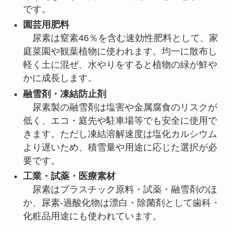
です。
園芸用肥料
尿素は窒素46％を含む速効性肥料として、家
庭菜園や観葉植物に使われます。均一に散布し
軽く土に混ぜ、水やりをすると植物の緑が鮮や
かに成長します。
融雪剤・凍結防止剤
尿素製の融雪剤は塩害や金属腐食のリスクが
低く、エコ・庭先や駐車場等でも安全に使用で
きます。ただし凍結溶解速度は塩化カルシウム
より遅いため、積雪量や用途に応じた選択が必
要です。
工業・試薬・医療素材
尿素はプラスチック原料・試薬・融雪剤のほ
か、尿素-過酸化物は漂白・除菌剤として歯科・
化粧品用途にも使われています。