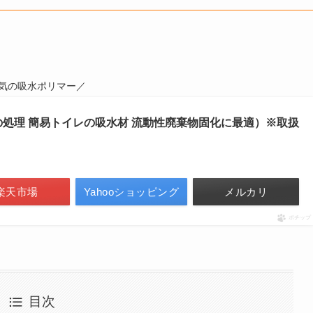
気の吸水ポリマー／
(汁物の処理 簡易トイレの吸水材 流動性廃棄物固化に最適）※取扱
楽天市場
Yahooショッピング
メルカリ
ポチップ
目次